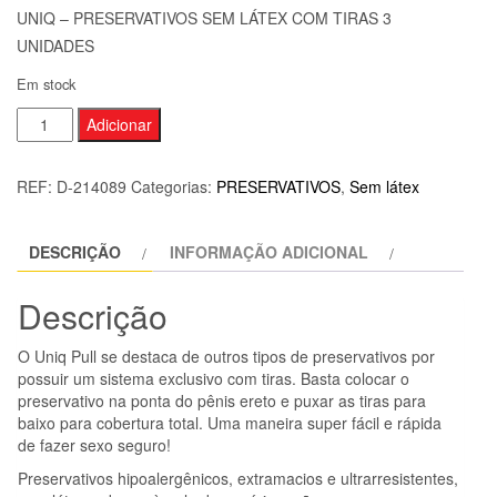
UNIQ – PRESERVATIVOS SEM LÁTEX COM TIRAS 3
UNIDADES
Em stock
Quantidade
Adicionar
de
UNIQ
REF:
D-214089
Categorias:
PRESERVATIVOS
,
Sem látex
-
PRESERVATIVOS
DESCRIÇÃO
INFORMAÇÃO ADICIONAL
SEM
LÁTEX
Descrição
COM
TIRAS
O Uniq Pull se destaca de outros tipos de preservativos por
3
possuir um sistema exclusivo com tiras. Basta colocar o
UNIDADES
preservativo na ponta do pênis ereto e puxar as tiras para
baixo para cobertura total. Uma maneira super fácil e rápida
de fazer sexo seguro!
Preservativos hipoalergênicos, extramacios e ultrarresistentes,