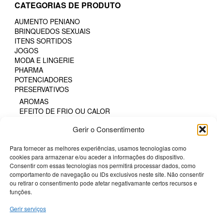
CATEGORIAS DE PRODUTO
options
options
may
may
AUMENTO PENIANO
be
be
BRINQUEDOS SEXUAIS
chosen
chosen
ITENS SORTIDOS
on
on
JOGOS
the
the
MODA E LINGERIE
product
product
PHARMA
page
page
POTENCIADORES
PRESERVATIVOS
AROMAS
EFEITO DE FRIO OU CALOR
FAIXA DE PRAZER PROLONGADA
Gerir o Consentimento
GAMA NATURAL
PARA MULHERES
Para fornecer as melhores experiências, usamos tecnologias como
PROTEÇÃO SEXUAL ORAL
cookies para armazenar e/ou aceder a informações do dispositivo.
SEM LÁTEX
Consentir com essas tecnologias nos permitirá processar dados, como
TODOS OS TAMANHOS
comportamento de navegação ou IDs exclusivos neste site. Não consentir
TODOS OS TAMANHOS DE CAIXA
ou retirar o consentimento pode afetar negativamante certos recursos e
SM & BONDAGE
funções.
Gerir serviços
Termos e Condições