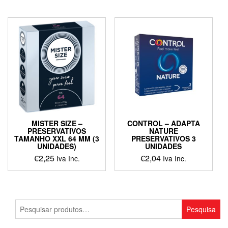
MISTER SIZE –
CONTROL – ADAPTA
PRESERVATIVOS
NATURE
TAMANHO XXL 64 MM (3
PRESERVATIVOS 3
UNIDADES)
UNIDADES
€
2,25
€
2,04
Iva Inc.
Iva Inc.
This
This
product
product
has
has
multiple
multiple
Pesquisar
Pesquisa
variants.
variants.
por:
The
The